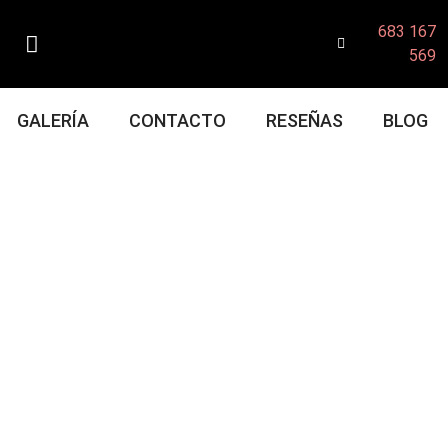
683 167
569
GALERÍA
CONTACTO
RESEÑAS
BLOG
drid: Cómo
5