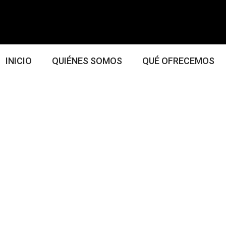
INICIO
QUIÉNES SOMOS
QUÉ OFRECEMOS
ojes de Lujo en Ma
 Mejor Servicio 202