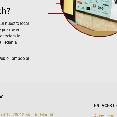
ch?
En nuestro local
 precise en
conociera la
a llegan a
web o llamado al
OS
ENLACES L
local 17, 28012 Madrid, Madrid
Aviso Legal