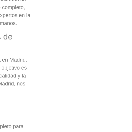
o completo,
xpertos en la
s manos.
s de
a en Madrid.
 objetivo es
alidad y la
Madrid, nos
pleto para