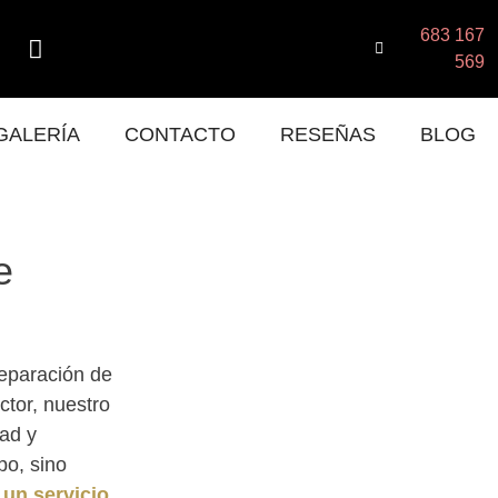
683 167
569
GALERÍA
CONTACTO
RESEÑAS
BLOG
e
reparación de
tor, nuestro
dad y
po, sino
un servicio