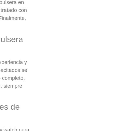
 pulsera en
 tratado con
Finalmente,
pulsera
xperiencia y
pacitados se
o completo,
s, siempre
jes de
rviwatch para