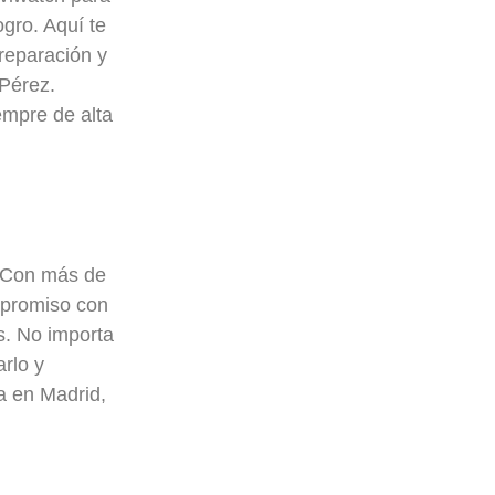
ogro. Aquí te
reparación y
 Pérez.
empre de alta
. Con más de
mpromiso con
os. No importa
arlo y
a en Madrid,