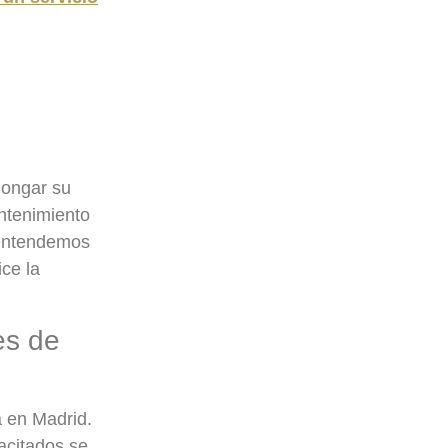
longar su
antenimiento
 entendemos
ice la
es de
a en Madrid.
acitados se